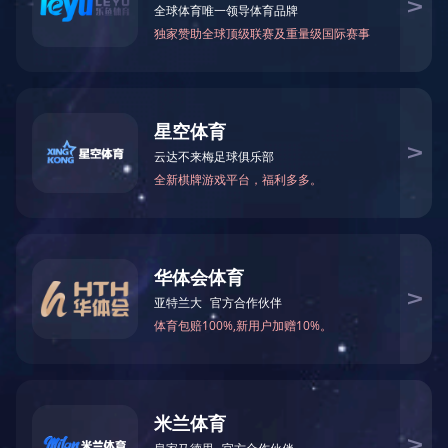
联系方式
总 机：
020-87572500
电 话：
400-1898-020
电 话：
18520500709
官 网：marubeni-careers.com
地 址：广州增城区中城智慧园B1栋办公楼
扫一扫
联系我们
扫一扫