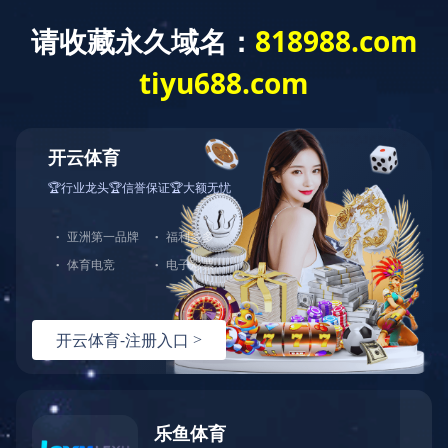
切
换
导
航
联系我们
联系方式
人才招聘
设备组装技术主管
友情链接： |