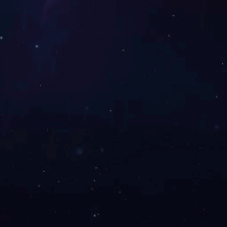
联系方式
总 机：
020-87572500
智慧社会自助产品控制板
电 话：
400-1898-020
工控类产品控制板
电 话：
18520500709
智能开关系列
官 网：marubeni-careers.com
地 址：广州增城区中城智慧园B