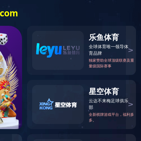
400-1898-020 18520500709
全国服务热线：
宇脉课堂
下载中心
新闻资讯