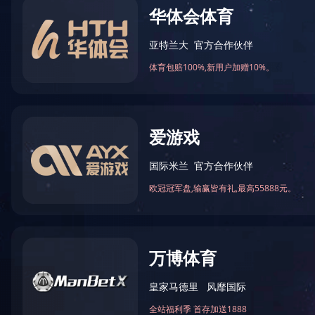
分类导航
米兰官方网页版-米兰MiLan(中国)
智慧社会自助产品控制板
工控类产品控制板