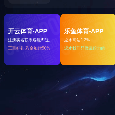
产品配件
智能开关系列