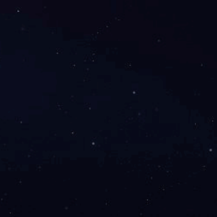
扫一扫
联系我们
扫一扫
了解更多
1栋办公楼