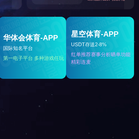
板
自助售水机触摸按键板
键板