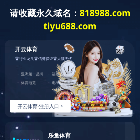
切
换
导
航
宇脉课堂