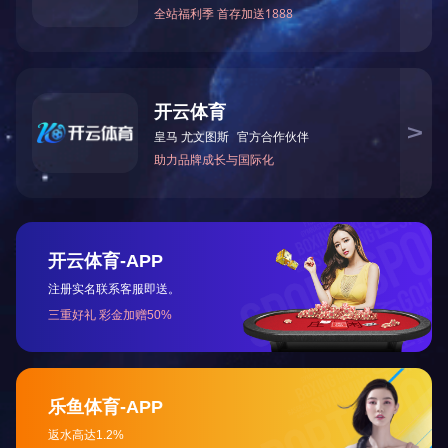
观看
首页
上一页
1
2
下一页
末页
友情链接： |
联系方式
总 机：
020-87572500
电 话：
400-1898-020